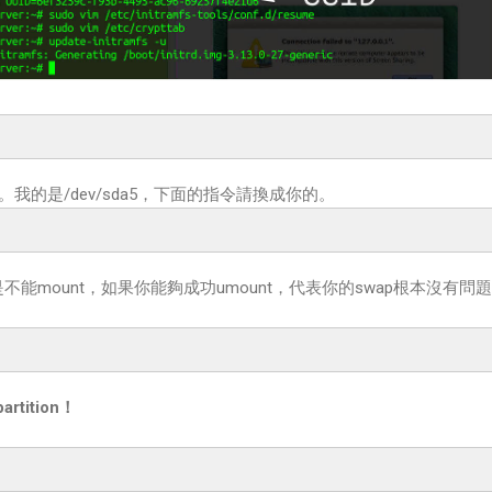
ion。我的是/dev/sda5，下面的指令請換成你的。
不能mount，如果你能夠成功umount，代表你的swap根本沒有問
5
rtition！
5