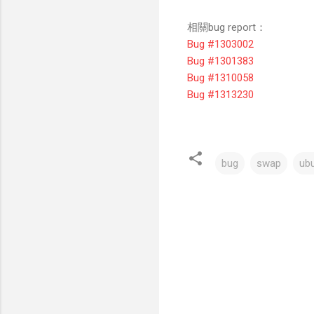
相關bug report：
Bug #1303002
Bug #1301383
Bug #1310058
Bug #1313230
bug
swap
ub
留
言