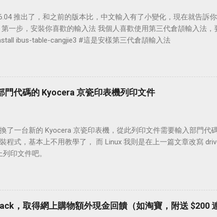
u 16.04 推出了，和之前的版本比，中文輸入有了小變化，現在就告訴你
 第一步，安裝你喜歡的輸入法 我個人喜歡使用第三代倉頡輸入法，要
 install ibus-table-cangjie3 #這是安樣第三代倉頡輸入法
部門代碼的 Kyocera 京瓷印表機列印文件
了一台新的 Kyocera 京瓷印表機，從此列印文件需要輸入部門代碼（Acc
裝程式，基本上不用教學了， 而 Linux 我則是在上一篇文章改寫 dri
 上列印文件吧。
opback，取得網上購物額外現金回饋（如淘寶，附送 $200