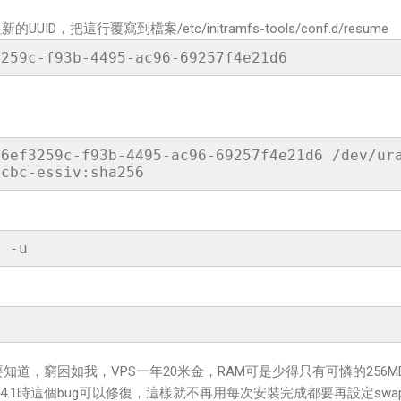
UID，把這行覆寫到檔案/etc/initramfs-tools/conf.d/resume
3259c-f93b-4495-ac96-69257f4e21d6
=6ef3259c-f93b-4495-ac96-69257f4e21d6 /dev/ur
-cbc-essiv:sha256
s -u
要知道，窮困如我，VPS一年20米金，RAM可是少得只有可憐的256M
14.04.1時這個bug可以修復，這樣就不再用每次安裝完成都要再設定swa