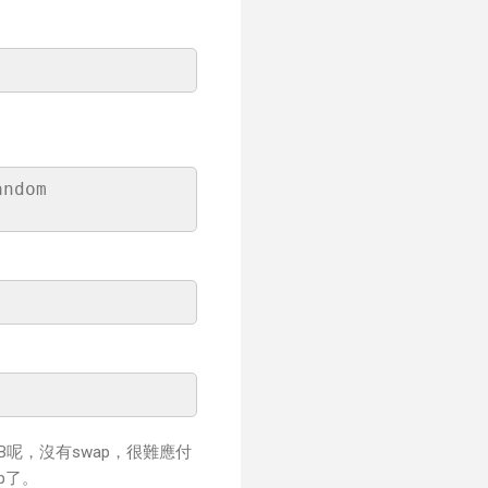
andom
B呢，沒有swap，很難應付
p了。