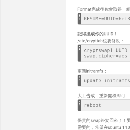
Format完成後你會取得一組新的U
RESUME=UUID=6ef
記得換成你的UUID！
/etc/crypttab也要修改：
cryptswap1 UUID
swap,cipher=aes
更新initramfs：
update-initramf
大工告成，重新開機即可
reboot
保貴的swap終於回來了！
需要的，希望在ubuntu 