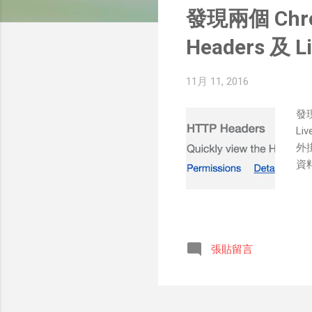
文
發現兩個 Ch
章
Headers 及 L
11月 11, 2016
發
Li
外
資
張貼留言