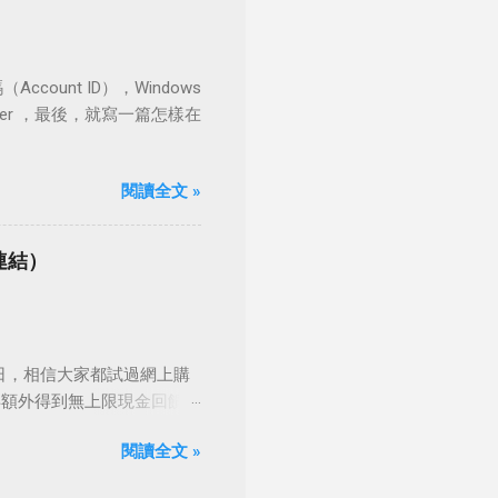
ount ID），Windows
ver ，最後，就寫一篇怎樣在
閱讀全文 »
 連結）
Pz < 今時今日，相信大家都試過網上購
再額外得到無上限現金回饋
閱讀全文 »