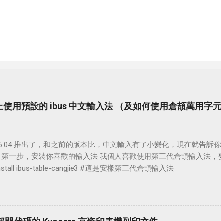
.04 上使用預設的 ibus 中文輸入法 （及如何使用倉頡萬用字
u 16.04 推出了，和之前的版本比，中文輸入有了小變化，現在就告訴你
 第一步，安裝你喜歡的輸入法 我個人喜歡使用第三代倉頡輸入法，要
 install ibus-table-cangjie3 #這是安樣第三代倉頡輸入法