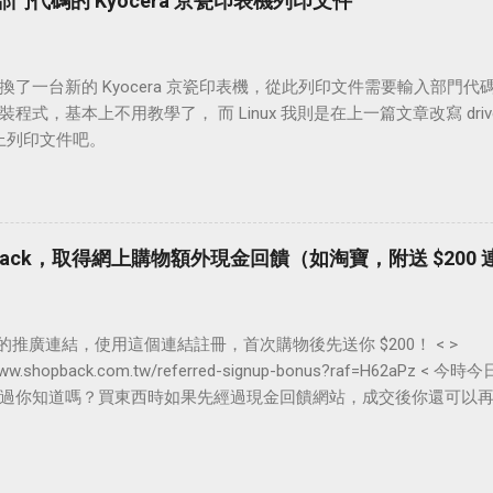
部門代碼的 Kyocera 京瓷印表機列印文件
了一台新的 Kyocera 京瓷印表機，從此列印文件需要輸入部門代碼（Acc
裝程式，基本上不用教學了， 而 Linux 我則是在上一篇文章改寫 dri
 上列印文件吧。
opback，取得網上購物額外現金回饋（如淘寶，附送 $200
我的推廣連結，使用這個連結註冊，首次購物後先送你 $200！ < >
//www.shopback.com.tw/referred-signup-bonus?raf=H62a
過你知道嗎？買東西時如果先經過現金回饋網站，成交後你還可以
以錯過呢？