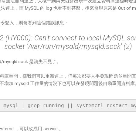
s 經常無法順利連上，大概一到兩天就會出現一次建立資料庫連線時發生錯誤（Erro
n），無法連上，而 MySQL 的 log 也看不到甚麼，後來發現原來是 Out of m
l 指令登入，則會看到這個錯誤訊息：
 (HY000): Can't connect to local MySQL ser
socket '/var/run/mysqld/mysqld.sock' (2)
ld/mysqld.sock 是消失不見了。
料庫重開，樣我們可以重新連上，但每次都要人手發現問題並重開
，它在不增加 mysqld 工作量的情況下也可以在發現問題後自動重開資料庫
emd ，可以改成用 service 。